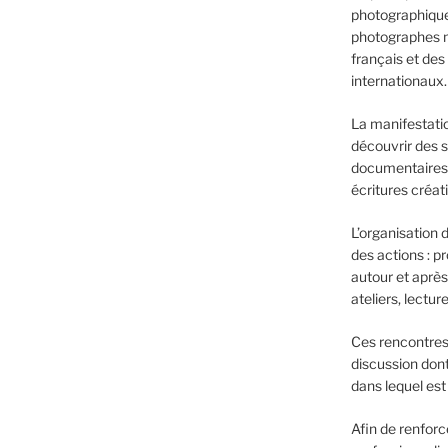
photographique
photographes ma
français et des
internationaux.
La manifestati
découvrir des 
documentaires,
écritures créat
L’organisation 
des actions : p
autour et après
ateliers, lectur
Ces rencontres
discussion dont 
dans lequel est
Afin de renfor