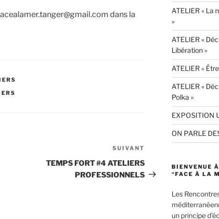
ATELIER « La n
à facealamer.tanger@gmail.com dans la
»
ATELIER « Décr
Libération »
ATELIER « Être
IERS
ATELIER « Déc
IERS
Polka »
EXPOSITION 
ON PARLE DE
SUIVANT
Article
suivant
TEMPS FORT #4 ATELIERS
BIENVENUE À
PROFESSIONNELS
“FACE À LA 
Les Rencontres
méditerranéenn
un principe d’é