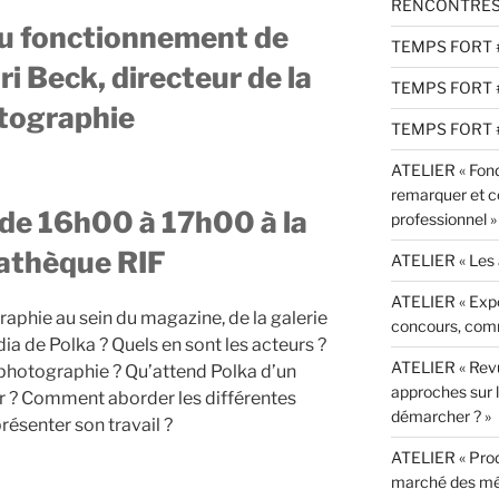
RENCONTRE
du fonctionnement de
TEMPS FORT 
ri Beck, directeur de la
TEMPS FORT 
tographie
TEMPS FORT 
ATELIER « Fonda
remarquer et c
 de 16h00 à 17h00 à la
professionnel »
athèque RIF
ATELIER « Les a
ATELIER « Expos
phie au sein du magazine, de la galerie
concours, comm
 de Polka ? Quels en sont les acteurs ?
ATELIER « Revu
a photographie ? Qu’attend Polka d’un
approches sur 
r ? Comment aborder les différentes
démarcher ? »
résenter son travail ?
ATELIER « Produ
marché des méd