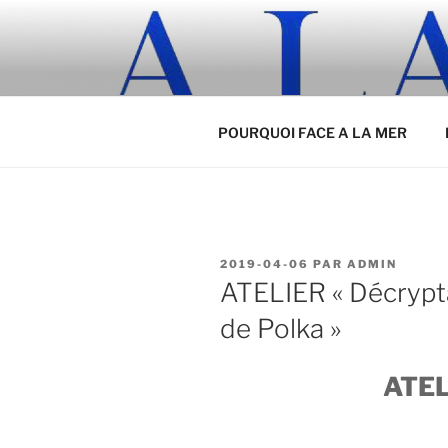
Aller
au
contenu
principal
POURQUOI FACE A LA MER
PUBLIÉ
2019-04-06
PAR
ADMIN
LE
ATELIER « Décrypt
de Polka »
ATEL