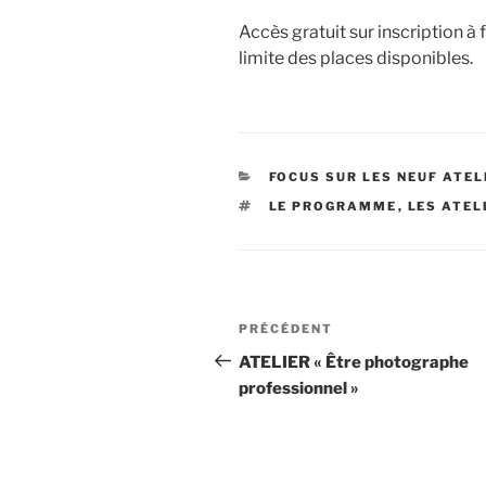
Accès gratuit sur inscription 
limite des places disponibles.
CATÉGORIES
FOCUS SUR LES NEUF ATEL
ÉTIQUETTES
LE PROGRAMME
,
LES ATEL
Navigation
Article
PRÉCÉDENT
de
précédent
ATELIER « Être photographe
professionnel »
l’article