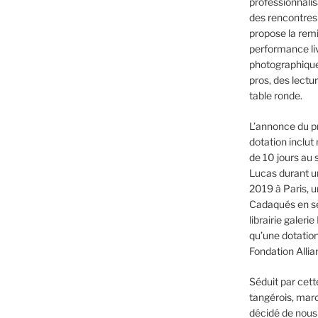
professionnalis
des rencontres 
propose la remis
performance liv
photographiques
pros, des lectu
table ronde.
L’annonce du pr
dotation inclu
de 10 jours au 
Lucas durant un
2019 à Paris, un
Cadaqués en se
librairie galeri
qu’une dotation
Fondation Allia
Séduit par cett
tangérois, maro
décidé de nous