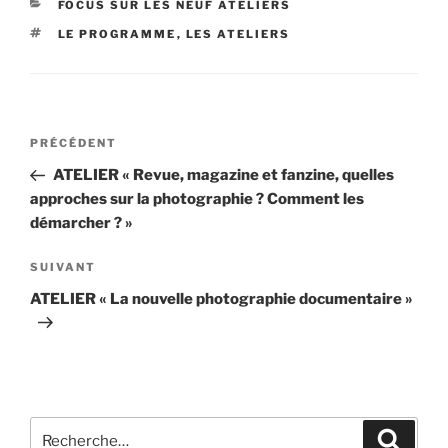
CATÉGORIES
FOCUS SUR LES NEUF ATELIERS
ÉTIQUETTES
LE PROGRAMME
,
LES ATELIERS
Navigation
Article
PRÉCÉDENT
de
précédent
ATELIER « Revue, magazine et fanzine, quelles
l’article
approches sur la photographie ? Comment les
démarcher ? »
Article
SUIVANT
suivant
ATELIER « La nouvelle photographie documentaire »
Recherche
Recher